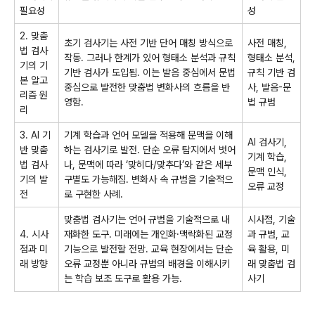
필요성
성
2. 맞춤
초기 검사기는 사전 기반 단어 매칭 방식으로
사전 매칭,
법 검사
작동. 그러나 한계가 있어 형태소 분석과 규칙
형태소 분석,
기의 기
기반 검사가 도입됨. 이는 발음 중심에서 문법
규칙 기반 검
본 알고
중심으로 발전한 맞춤법 변화사의 흐름을 반
사, 발음-문
리즘 원
영함.
법 규범
리
3. AI 기
기계 학습과 언어 모델을 적용해 문맥을 이해
AI 검사기,
반 맞춤
하는 검사기로 발전. 단순 오류 탐지에서 벗어
기계 학습,
법 검사
나, 문맥에 따라 ‘맞히다/맞추다’와 같은 세부
문맥 인식,
기의 발
구별도 가능해짐. 변화사 속 규범을 기술적으
오류 교정
전
로 구현한 사례.
맞춤법 검사기는 언어 규범을 기술적으로 내
시사점, 기술
4. 시사
재화한 도구. 미래에는 개인화·맥락화된 교정
과 규범, 교
점과 미
기능으로 발전할 전망. 교육 현장에서는 단순
육 활용, 미
래 방향
오류 교정뿐 아니라 규범의 배경을 이해시키
래 맞춤법 검
는 학습 보조 도구로 활용 가능.
사기