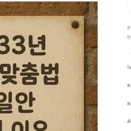
분
한
T
최
최
근
글
과
인
최
기
글
공