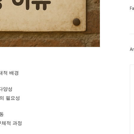
페
F
이
스
북
트
위
터
플
러
Ar
그
인
Ca
대적 배경
 다양성
정의 필요성
운동
구체적 과정