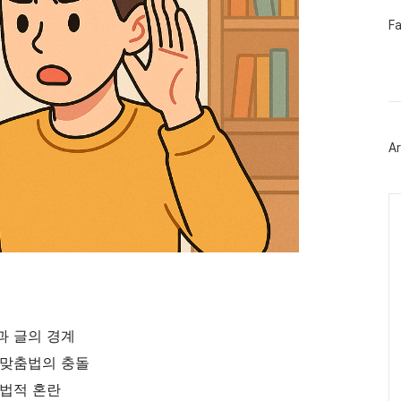
페
F
이
스
북
트
위
터
플
러
Ar
그
인
Ca
과 글의 경계
 맞춤법의 충돌
문법적 혼란