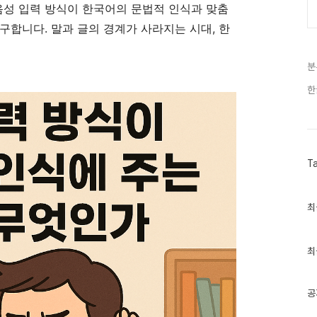
음성 입력 방식이 한국어의 문법적 인식과 맞춤
구합니다. 말과 글의 경계가 사라지는 시대, 한
분
한
T
최
최
근
글
과
인
최
기
글
공