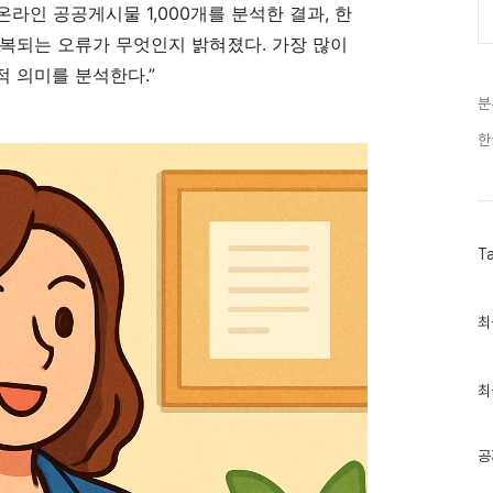
라인 공공게시물 1,000개를 분석한 결과, 한
복되는 오류가 무엇인지 밝혀졌다. 가장 많이
 의미를 분석한다.”
분
한
T
최
최
근
글
과
인
최
기
글
공