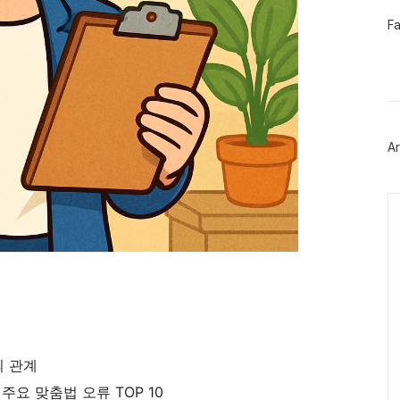
페
F
이
스
북
트
위
터
플
러
Ar
그
인
Ca
의 관계
주요 맞춤법 오류 TOP 10