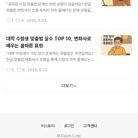
규정을 세운 역사와 맞닿아 있습니다. 본문에서는 수능 국
“공무원 시험 맞춤법 문제는 어떤 유형이 많을까요? 한글
어 맞춤법 출제 방식과 유형, 실제 사례, 그리고 수험생 학
맞춤법 변화사의 흐름 속에서 자주 출제되는 문제 유형을
습 전략을 네 가지 큰 문단으로 나누어 설명합니다. [목차]
정리하고, 수험생들이 효과적으로 대비할 수 있도록 자세
작성시간
1
0
2025. 9. 23.
한글 맞춤법 변화사와 수능 국어 출제의 연관성1-1. 맞춤법
히 분석했습니다.” 공무원 시험에서 맞춤법 문제는 매년 빠
규범의 역사적 의미1-..
지지 않고 출제됩니다. 특히 발음과 표기가 다른 단어, 띄어
쓰기, 비슷한 의미의 단어 구별 문제가 자주 등장합니다. 이
대학 수험생 맞춤법 실수 TOP 10, 변화사로
는 한글 맞춤법 변화사가 발음을 그대로 적지 않고, 문법적
배우는 올바른 표현
구조와 의미를 기준으로 규정을 세운 결과이기도 합니다.
글 내용
본문에서는 공무원 시험 맞춤법 문제의 출제 유형을 네 가
“대학 수험생이 가장 많이 혼동하는 맞춤법은 무엇일까요?
지 큰 범주로 나누어 분석하고, 왜 이런 문제가 반복적으로
한글 맞춤법 변화사의 흐름을 통해 시험에 자주 출제되는
등장하는지, 수험생들이 어떻게 대비해야 하는지를 설명합
맞춤법 오류와 올바른 표현을 알기 쉽게 정리했습니다.” 대
작성시간
0
0
2025. 9. 22.
니다. [목차]한글 맞춤법 변화사와 공무원 시험 국어 출제
학 수험생은 국어 시험을 준비하면서 맞춤법에서 자주 실
의 연관성1-1. 맞춤..
수를 범합니다. 특히 발음과 표기의 차이, 비슷한 의미의 단
어, 띄어쓰기 규정 등에서 혼동이 많습니다. 본문에서는 한
더보기
글 맞춤법 변화사의 흐름을 토대로 수험생들이 자주 틀리
는 맞춤법을 4가지 큰 범주로 나누어 설명합니다. 이를 통
해 단순 암기를 넘어서 규범적 배경까지 이해할 수 있도록
돕고, 올바른 맞춤법 학습 방법과 시험 대비 전략을 제시합
니다. [목차]한글 맞춤법 변화사와 대학 수험생 맞춤법 혼
동의 배경1-1. 맞춤법과 시험의 상관관계1-2. 발음과 표기
의안내
티스토리
로그인
고객센터
의 괴리대학 수험생이 자주..
© Daum Corp.