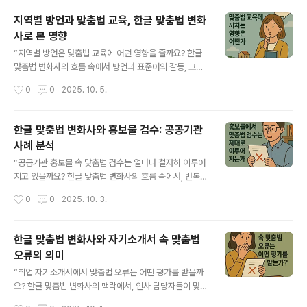
맞춤법 오류에 둔감한 반면, 중장년층은 학교 교육을 통해
지역별 방언과 맞춤법 교육, 한글 맞춤법 변화
표준 규범을 철저히 익혔기에 맞춤법 오류를 더 민감하게
사로 본 영향
인식합니다. 한글 맞춤법 변화사의 맥락에서 보면 이는 단
글 내용
순한 언어 사용 습관이 아니라 사회적 경험과 언어 교육 환
“지역별 방언은 맞춤법 교육에 어떤 영향을 줄까요? 한글
경 차이에서 비롯됩니다. 본문에서는 연령별 맞춤법 감수
맞춤법 변화사의 흐름 속에서 방언과 표준어의 갈등, 교육
성의 차이, 실제 사례, 사회적 의미, 그리고 교육적 시사점
현장의 실제 문제, 그리고 장기적 시사점을 구체적으로 분
작성시간
0
0
2025. 10. 5.
을 네 개의 문단으로 나누어 구체적으로 다루겠습니다. [목
석합니다.” 지역별 방언은 한국인의 언어 생활에서 중요한
차]한글 맞춤법 변화사와 맞춤법..
부분이지만, 맞춤법 교육에서는 종종 혼란을 일으킵니다.
방언은 발음과 어휘에서 표준어와 차이를 보이기 때문에,
한글 맞춤법 변화사와 홍보물 검수: 공공기관
학생들이 맞춤법 규정을 배우는 과정에서 오류를 반복하는
사례 분석
원인이 되기도 합니다. 한글 맞춤법 변화사의 관점에서 보
글 내용
면, 표준어 규범은 사회적 합의에 따라 설정된 것이며, 방언
“공공기관 홍보물 속 맞춤법 검수는 얼마나 철저히 이루어
은 그 다양성을 보여주는 요소입니다. 본문에서는 방언이
지고 있을까요? 한글 맞춤법 변화사의 흐름 속에서, 반복되
맞춤법 교육에 끼치는 영향, 대표적인 사례, 사회적 시사점,
는 오류의 원인과 그 영향, 그리고 개선 전략을 구체적으로
작성시간
0
0
2025. 10. 3.
그리고 개선 전략을 네 개의 문단으로 나누어 심층적으로
살펴봅니다.” 공공기관 홍보물은 국민에게 직접 다가가는
다루겠습니다. [목차]한글 ..
소통 도구로, 기관의 신뢰성과 전문성을 드러내는 중요한
수단입니다. 그러나 최근까지도 공공기관 홍보물 속 맞춤
한글 맞춤법 변화사와 자기소개서 속 맞춤법
법 오류가 지적되고 있으며, 이는 검수 체계의 허술함과 언
오류의 의미
어 규범 이해 부족에서 비롯됩니다. 한글 맞춤법 변화사의
글 내용
맥락에서 보면, 맞춤법은 단순 규칙이 아니라 사회적 합의
“취업 자기소개서에서 맞춤법 오류는 어떤 평가를 받을까
이자 신뢰의 표현입니다. 따라서 본문에서는 공공기관 홍
요? 한글 맞춤법 변화사의 맥락에서, 인사 담당자들이 맞춤
보물 맞춤법 검수의 현황, 자주 발견되는 오류, 그 사회적
법 오류를 어떻게 해석하고 실제 합격 여부에 어떤 영향을
작성시간