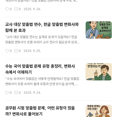
서의 오류는 단순 실수 이상의 의미를 가집니다. 본문에서
개정되어 왔을까요? 한글 맞춤법 변화사와 함께 주요 개정
는 맞춤법 오류가 면접에서 어떤 영향을 미치고, 구체적인
과정을 정리하고, 현재 교육 현장에서의 의미와 시사점을
작성시간
0
0
2025. 9. 26.
사례와 교육적 시사점을 네 가지 문단으로 나누어 분석합
분석합니다.” 교육부의 맞춤법 가이드라인은 한국어 사용
니다. [목차]한글 맞춤법 변화사와 면접에서..
의 표준을 정립하고, 학생과 교사 모두에게 통일된 언어 규
범을 제시하는 중요한 역할을 해왔습니다. 한글 맞춤법 변
교사 대상 맞춤법 연수, 한글 맞춤법 변화사와
화사의 큰 흐름 속에서 교육부는 시대의 언어 사용 변화를
함께 본 효과
반영하면서도 언어의 통일성을 지키기 위해 지속적으로 개
글 내용
정을 진행했습니다. 본문에서는 교육부 맞춤법 가이드라인
“교사 대상 맞춤법 연수는 실제로 효과가 있을까요? 한글
의 개정 과정을 네 가지 큰 문단으로 나누어 살펴보고, 그
맞춤법 변화사의 흐름 속에서 교사 연수의 필요성과 성과,
역사적 맥락과 교육 현장에서의 시사점을 분석합니다. [목
그리고 한계를 분석하고 교육 현장에 주는 시사점을 정리
작성시간
0
0
2025. 9. 25.
차]한글 맞춤법 변화사와 교육부 가이드라인의 역사적 출
했습니다.” 교사 대상 맞춤법 연수는 교육 현장에서 자주
발점1-1. 조선어학회 통일안과 교육부 가..
논의되는 주제입니다. 교사가 올바른 맞춤법을 알고 학생
들에게 전달하는 것은 기본적인 언어 교육의 출발점입니
수능 국어 맞춤법 문제 유형 총정리, 변화사
다. 그러나 실제 연수가 얼마나 효과적인지에 대해서는 다
속에서 이해하기
양한 평가가 존재합니다. 본문에서는 한글 맞춤법 변화사
글 내용
의 맥락에서 교사 연수가 왜 필요하고, 어떤 방식으로 진행
“수능 국어에서 맞춤법은 어떻게 반영될까요? 한글 맞춤법
되며, 실제 교육 현장에서 어느 정도 성과를 내고 있는지,
변화사의 흐름 속에서 출제 유형과 반영 방식을 분석해, 수
또 어떤 한계를 지니는지를 네 개의 큰 문단으로 나누어 분
험생들이 맞춤법을 효과적으로 대비할 수 있도록 정리했습
작성시간
0
0
2025. 9. 24.
석합니다. [목차]한글 맞춤법 변화사와 교사 대상 맞춤법
니다.” 수능 국어 시험에서 맞춤법은 직접적인 문항으로도,
연수의 필요성1-1. 맞춤법 규범과 교..
간접적으로도 자주 반영됩니다. 발음과 표기가 다른 단어,
띄어쓰기, 표준어 규범 문제 등은 언어 규범을 이해하는지
공무원 시험 맞춤법 문제, 어떤 유형이 많을
를 평가하는 데 활용됩니다. 이는 한글 맞춤법 변화사가 발
까? 변화사로 풀어보기
음을 단순히 적는 체계를 넘어서 문법과 의미를 기준으로
글 내용