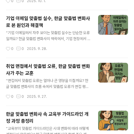
0
0
2025. 10. 1.
영향, 그리고 개선 전략을 네 개의 문단으로 나누어 자세히
주는지 자세히 설명합니다.” 자기소개서는 구직자가 기업
다루겠습니다. [목차]한글 ..
에 자신을 소개하는 첫 문서이자 면접의 시작점입니다. 그
러나 이 문서에서 맞춤법 오류가 발견되면, 지원자의 성실
기업 이메일 맞춤법 실수, 한글 맞춤법 변화사
성과 전문성에 큰 의문이 제기됩니다. 한글 맞춤법 변화사
로 본 원인과 해결책
의 맥락에서 보면 맞춤법은 단순한 글자 규칙이 아니라 사
글 내용
회적 약속이며, 이를 지키지 못하는 것은 지원자의 기본기
“기업 이메일에서 자주 보이는 맞춤법 실수는 단순한 오류
가 부족하다는 신호로 해석됩니다. 본문에서는 자기소개서
일까요? 한글 맞춤법 변화사의 맥락에서, 기업 현장에서 반
맞춤법 오류의 유형과 그 평가, 실제 사례, 그리고 개선 전
복되는 맞춤법 오류와 그 사회적·업무적 영향, 그리고 올바
작성시간
0
0
2025. 9. 28.
략을 네 개의 문단으로 나누어 구체적으로 설명합니다. [목
른 사용 전략을 분석합니다.” 기업 이메일은 단순한 소통
차]한글 맞춤법 변화사와 자기소개서의 ..
도구를 넘어, 조직과 개인의 신뢰를 보여주는 중요한 문서
입니다. 그러나 실제 직장인들이 작성하는 이메일에는 기
취업 면접에서 맞춤법 오류, 한글 맞춤법 변화
본적인 맞춤법 오류가 자주 발견됩니다. 한글 맞춤법 변화
사가 주는 교훈
사의 관점에서 보면, 이러한 오류는 단순한 실수가 아니라
글 내용
언어 규범과 실제 사용의 괴리에서 비롯됩니다. 본문에서
“면접에서 맞춤법 오류는 얼마나 큰 영향을 미칠까요? 한
는 기업 이메일에서 자주 나타나는 맞춤법 실수 유형과 그
글 맞춤법 변화사의 흐름 속에서 맞춤법 오류가 면접 평가
배경, 그리고 업무 신뢰도와 직결되는 영향, 마지막으로 오
와 이미지 형성에 어떤 결과를 가져오는지, 구체적인 사례
작성시간
0
0
2025. 9. 27.
류를 줄이는 구체적 전략을 네 개의 문단으로 나누어 자세
와 함께 분석합니다.” 면접은 지원자의 역량뿐 아니라 언어
히 분석합니다. [목차]한글 맞춤법..
적 태도와 표현력까지 평가하는 중요한 과정입니다. 맞춤
법 오류는 지원자의 전문성과 신뢰성을 떨어뜨릴 수 있으
한글 맞춤법 변화사 속 교육부 가이드라인 개
며, 때로는 합격 여부를 결정짓는 요인으로 작용합니다. 한
정 과정 총정리
글 맞춤법 변화사의 맥락에서 보면, 맞춤법은 단순 규칙이
글 내용
아니라 사회적 약속이자 교육적 기준이기 때문에, 면접에
“교육부의 맞춤법 가이드라인은 시대 변화에 따라 어떻게