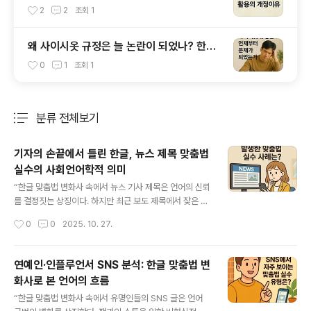
법 변화사로 본 답
2
2
조회
1
왜 사이시옷 규정은 늘 논란이 되었나? 한글
맞춤법 변화사 속 이야기
0
1
조회
1
분류 전체보기
주요 글 목록
기자의 손끝에서 틀린 한글, 뉴스 제목 맞춤법
실수의 사회언어학적 의미
글 내용
“한글 맞춤법 변화사 속에서 뉴스 기사 제목은 언어의 신뢰
를 결정짓는 상징이다. 하지만 최근 보도 제목에서 잦은 맞
춤법 오류가 발견되고 있다. 언론 언어의 변화와 그 사회적
작성시간
0
0
2025. 10. 27.
의미를 분석한다.” 목차한글 맞춤법 변화사와 언론 언어의
관계뉴스 기사 제목에서 자주 발생하는 맞춤법 실수 유형
한글 맞춤법 변화사 속에서 언론 언어의 변화가 갖는 의미
연예인·인플루언서 SNS 분석: 한글 맞춤법 변
언론의 언어 감수성과 미래의 맞춤법 방향 1. 한글 맞춤법
화사로 본 언어의 흐름
변화사와 언론 언어의 관계 한글 맞춤법 변화사는 단순히
글 내용
글쓰기 규범의 역사만이 아니라, 사회의 언어 인식이 어떻
“한글 맞춤법 변화사 속에서 유명인들의 SNS 글은 언어