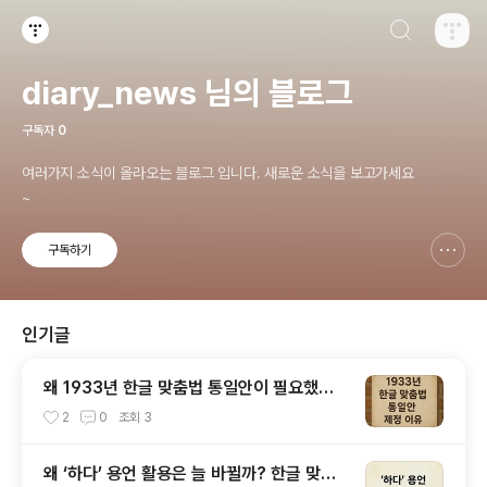
검색하기
티스토리
diary_news 님의 블로그
구독자
0
여러가지 소식이 올라오는 블로그 입니다. 새로운 소식을 보고가세요
~
구독하기
신고하기 레이어
열기
인기글
왜 1933년 한글 맞춤법 통일안이 필요했을
까?
2
0
조회
3
왜 ‘하다’ 용언 활용은 늘 바뀔까? 한글 맞춤