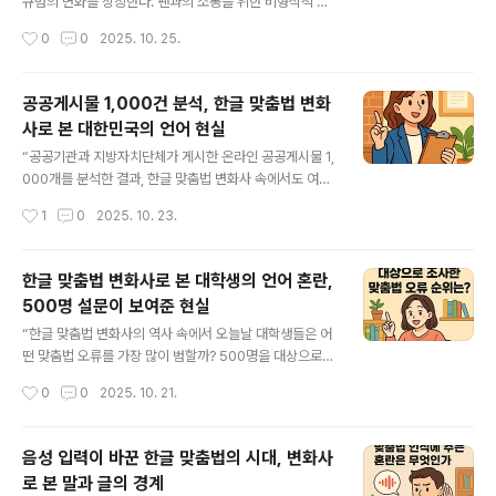
게 진화해 왔는지를 보여주는 기록이다. 그중에서도 언론
규범의 변화를 상징한다. 팬과의 소통을 위한 비형식적 표
의 언어는 사회 전체의 언어 수준과 의식의 바로미터 역할
현 속에서 드러나는 맞춤법 실수는 단순한 오류가 아닌 시
작성시간
0
0
2025. 10. 25.
을 한다. 신문이나 뉴스 기사의 제목은 독자가 처음 마주하
대 언어 감각의 진화다.” 목차한글 맞춤법 변화사와 SNS
는 언어이자, 시대의 언어 감각이..
언어의 관계유명인 SNS에서 자주 등장하는 맞춤법 실수
유형한글 맞춤법 변화사 속에서 드러난 SNS 언어의 양면
공공게시물 1,000건 분석, 한글 맞춤법 변화
성SNS 언어가 맞춤법 규범에 남긴 흔적과 미래 방향 1. 한
사로 본 대한민국의 언어 현실
글 맞춤법 변화사와 SNS 언어의 관계 한글 맞춤법 변화사
글 내용
는 시대의 언어 감각이 어떻게 바뀌어왔는지를 가장 정직
“공공기관과 지방자치단체가 게시한 온라인 공공게시물 1,
하게 기록하고 있다. 과거에는 종이 문서와 활자 중심으로
000개를 분석한 결과, 한글 맞춤법 변화사 속에서도 여전
언어가 발전했다면, 오늘날의 언어는 스마트폰과 SNS 속
히 반복되는 오류가 무엇인지 밝혀졌다. 가장 많이 틀린 맞
작성시간
1
0
2025. 10. 23.
에서 진화하고 있다. 특히 SNS는 누구나 자신의 생각을 빠
춤법의 유형과 그 사회언어학적 의미를 분석한다.” 목차한
르게 표현할 수 있는 공간..
글 맞춤법 변화사와 공공언어의 관계공공게시물 1,000개
분석으로 본 주요 맞춤법 오류 TOP 10한글 맞춤법 변화
한글 맞춤법 변화사로 본 대학생의 언어 혼란,
사 속에서 반복되는 공공언어의 문제공공문서의 미래, 한
500명 설문이 보여준 현실
글 맞춤법 변화사가 제시하는 방향 1. 한글 맞춤법 변화사
글 내용
와 공공언어의 관계 한글 맞춤법 변화사는 단순히 글쓰기
“한글 맞춤법 변화사의 역사 속에서 오늘날 대학생들은 어
규칙의 변천사가 아니라, 사회의 언어의식과 행정문화의
떤 맞춤법 오류를 가장 많이 범할까? 500명을 대상으로
변화까지 함께 담고 있는 언어사적 기록이다. 한글이 창제
한 조사 결과를 바탕으로, 세대별 언어 습관과 맞춤법 인식
작성시간
0
0
2025. 10. 21.
된 이래로 공공기관은 언제나 언어 표준화의 중심이었다.
의 변화를 분석한 최신 보고서.” 목차한글 맞춤법 변화사와
그러나 최근 조사 결과는 놀라운 사실을..
세대별 언어 감각의 차이대학생 500명 설문으로 본 주요
맞춤법 오류 TOP 10한글 맞춤법 변화사 속에서 나타난
음성 입력이 바꾼 한글 맞춤법의 시대, 변화사
오류의 원인대학생 세대가 보여주는 언어 인식의 변화와
로 본 말과 글의 경계
미래의 방향 1. 한글 맞춤법 변화사와 세대별 언어 감각의
글 내용