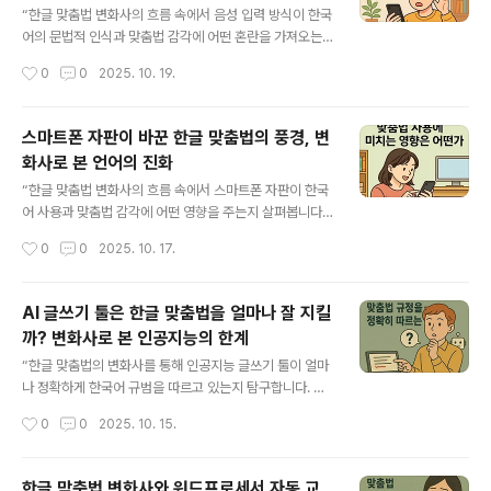
차이 한글 맞춤법 변화사는 단순히 문법 규칙의 변천사가
“한글 맞춤법 변화사의 흐름 속에서 음성 입력 방식이 한국
아니라, 시대마다 언어를 바라보는 사고방식이 어떻게 달
어의 문법적 인식과 맞춤법 감각에 어떤 혼란을 가져오는
라졌는지를 보여주는 지표다. 과거에는 맞춤법이 지식인의
지 탐구합니다. 말과 글의 경계가 사라지는 시대, 한글은 어
작성시간
0
0
2025. 10. 19.
상징이었고, 철저한 규범 준수가 교양으로 여겨졌다. 하지
떻게 변화하고 있을까요?” 목차한글 맞춤법 변화사의 흐름
만 오늘날 대학생 세대에게 맞춤..
과 말과 글의 경계음성 입력 기술의 발전과 한국어 맞춤법
의 충돌발음 중심 언어 인식이 불러온 문법적 혼란한글 맞
스마트폰 자판이 바꾼 한글 맞춤법의 풍경, 변
춤법 변화사 속에서 음성 입력이 만들어갈 미래 1. 한글 맞
화사로 본 언어의 진화
춤법 변화사의 흐름과 말과 글의 경계 한글 맞춤법 변화사
글 내용
는 한국어가 소리와 문자, 구어와 문어 사이의 긴장 속에서
“한글 맞춤법 변화사의 흐름 속에서 스마트폰 자판이 한국
어떻게 발전해왔는지를 보여주는 언어의 역사다. 훈민정음
어 사용과 맞춤법 감각에 어떤 영향을 주는지 살펴봅니다.
이 창제된 1443년, 세종대왕은 백성이 자신의 말소리를
빠르게 변하는 입력 환경이 한글의 규범과 습관을 어떻게
작성시간
0
0
2025. 10. 17.
정확하게 표기할 수 있도록 음운의 원리를 문자에 담았다.
바꾸는지 분석합니다.” 목차한글 맞춤법 변화사의 흐름과
그때의 목표는 ‘소리를 글로 옮기는..
디지털 환경의 등장스마트폰 자판의 구조와 입력 방식이
언어에 미친 영향자판 사용이 불러온 맞춤법 오류의 유형
AI 글쓰기 툴은 한글 맞춤법을 얼마나 잘 지킬
과 사회적 변화한글 맞춤법 변화사 속에서 스마트폰 언어
까? 변화사로 본 인공지능의 한계
의 미래 1. 한글 맞춤법 변화사의 흐름과 디지털 환경의 등
글 내용
장한글 맞춤법 변화사는 우리 언어의 진화와 사회의 기술
“한글 맞춤법의 변화사를 통해 인공지능 글쓰기 툴이 얼마
발전이 어떻게 맞물려왔는지를 보여주는 귀중한 기록이다.
나 정확하게 한국어 규범을 따르고 있는지 탐구합니다. AI
조선 시대 세종대왕이 훈민정음을 창제했을 당시, 한글은
시대의 맞춤법 변화와 인간 언어의 경계, 그리고 글쓰기의
작성시간
0
0
2025. 10. 15.
백성을 위한 ‘소통의 문자’로 출발했다. 이후 시대가 변하며
본질을 함께 살펴봅니다.” “AI 글쓰기 툴은 한글 맞춤법을
한글은 학문적 체계와 사회적 통일성을 ..
정확히 지키지만, 언어의 감정과 시대적 맥락은 아직 이해
하지 못한다. 한글 맞춤법 변화사는 기술과 인간 감성의 조
한글 맞춤법 변화사와 워드프로세서 자동 교